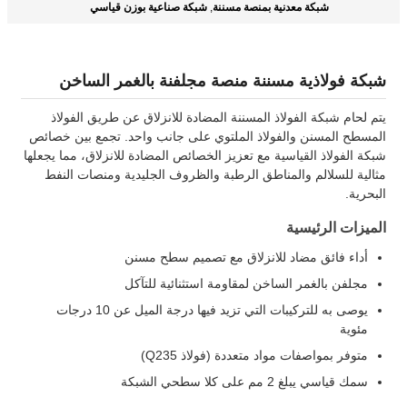
شبكة معدنية بمنصة مسننة
شبكة صناعية بوزن قياسي
,
شبكة فولاذية مسننة منصة مجلفنة بالغمر الساخن
يتم لحام شبكة الفولاذ المسننة المضادة للانزلاق عن طريق الفولاذ
المسطح المسنن والفولاذ الملتوي على جانب واحد. تجمع بين خصائص
شبكة الفولاذ القياسية مع تعزيز الخصائص المضادة للانزلاق، مما يجعلها
مثالية للسلالم والمناطق الرطبة والظروف الجليدية ومنصات النفط
البحرية.
الميزات الرئيسية
أداء فائق مضاد للانزلاق مع تصميم سطح مسنن
مجلفن بالغمر الساخن لمقاومة استثنائية للتآكل
يوصى به للتركيبات التي تزيد فيها درجة الميل عن 10 درجات
مئوية
متوفر بمواصفات مواد متعددة (فولاذ Q235)
سمك قياسي يبلغ 2 مم على كلا سطحي الشبكة