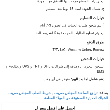
ب. زيارات المصنع مرحب بها للتحقق من الجودة
ج. ضمان الجودة لمدة 15 يومًا بعد التسليم
خيارات التسليم
أ. يتم شحن طلبات العينات في غضون 3-7 أيام
ب. يتم تسليم الطلبات المجمعة وفقًا لشروط العقد
طرق الدفع
T/T، L/C، Western Union، Escrow
خيارات الشحن
الشحن البحري، بالإضافة إلى شراكات DHL و TNT و UPS و FedEx و
EMS
دعم شامل لما بعد البيع:
متوفر في أي وقت
تراجع الساخنة المجلفن صريف
شريط الصلب المجلفن صريف
بطاقة:
,
,
الشباك الحديدية المصنوعة من الفولاذ المغلفة
احصل على افضل سعر ل