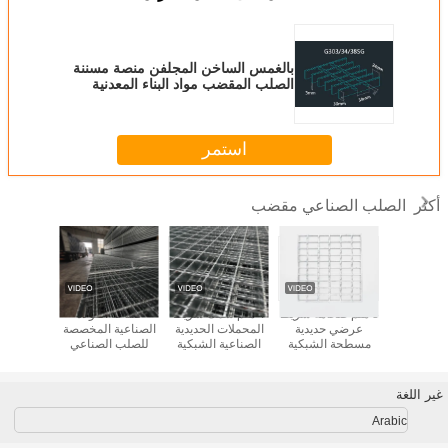
بالغمس الساخن المجلفن منصة مسننة
الصلب المقضب مواد البناء المعدنية
الوزن القياسي
استمر
الصلب الصناعي مقضب
أكثر
كية مصفحة
3 ملم ضخامة شريط
4 ملم سمك شريط
صناعة الفولاذ
شبكة فولاذ
المقاومة
عرضي حديدية
المحملات الحديدية
الصناعية المخصصة
للصدأ وفقً
 مع فتحات
مسطحة الشبكية
الصناعية الشبكية
للصلب الصناعي
13912
دة للحماية
الحل النهائي للبناء
لتطبيقات قياسية
الصلب الصلب
للمعالجة
راعية
الحديث
ومتخصصة
الصلب الصلب
والمشاريع
الصلب الصلب
خصي
غير اللغة
الصلب الصلب
الصلب الصلب
Arabic
الصلب الصلب