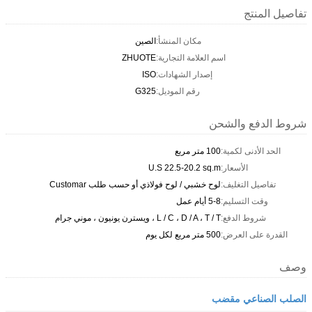
تفاصيل المنتج
مكان المنشأ:
الصين
اسم العلامة التجارية:
ZHUOTE
إصدار الشهادات:
ISO
رقم الموديل:
G325
شروط الدفع والشحن
الحد الأدنى لكمية:
100 متر مربع
الأسعار:
U.S 22.5-20.2 sq.m
تفاصيل التغليف:
لوح خشبي / لوح فولاذي أو حسب طلب Customar
وقت التسليم:
5-8 أيام عمل
شروط الدفع:
L / C ، D / A ، T / T ، ويسترن يونيون ، موني جرام
القدرة على العرض:
500 متر مربع لكل يوم
وصف
الصلب الصناعي مقضب