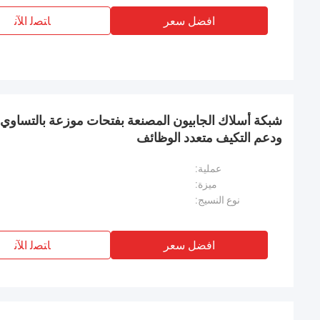
افضل سعر
ﺎﺘﺼﻟ ﺍﻶﻧ
شبكة أسلاك الجابيون المصنعة بفتحات موزعة بالتساوي ل
ودعم التكيف متعدد الوظائف
عملية:
ميزة:
نوع النسيج:
افضل سعر
ﺎﺘﺼﻟ ﺍﻶﻧ