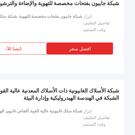
شبكة جابيون بفتحات مخصصة للتهوية والإضاءة والترشيح
إبراز:
شبكة جابيون بفتحات مخصصة للتهوية
,
شبكة سلك 
تفاصيل التغليف:
وقت التسليم:
افضل سعر
ﺎﺘﺼﻟ ﺍﻶﻧ
شبكة الأسلاك الغابيونية ذات الأسلاك المعدنية عالية ال
اند
الشبكة في الهندسة الهيدروليكية وإدارة البيئة
رحلة ميدانية. ال
إبراز:
شبكة سلك غابيونية عالية القوة
,
أقفاص غابيون الهن
جداً. أنا تعا
تفاصيل التغليف:
2017.ما أدهشني أ
وقت التسليم:
وكان أيضا أحد المصانع أعلى المحلية صريف.