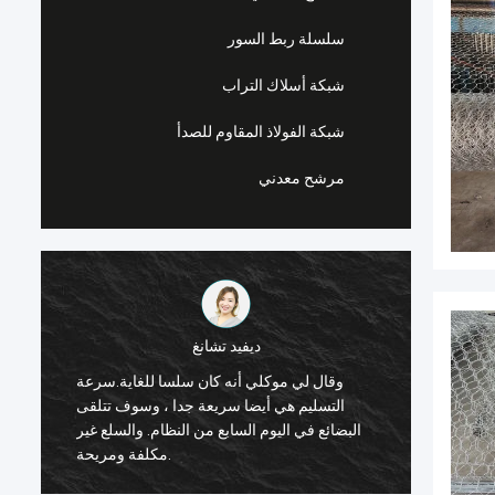
سلسلة ربط السور
شبكة أسلاك التراب
شبكة الفولاذ المقاوم للصدأ
مرشح معدني
ديفيد تشانغ
وقال لي موكلي أنه كان سلسا للغاية.سرعة
ل صريف
التسليم هي أيضا سريعة جدا ، وسوف تتلقى
perfact. يأتي
البضائع في اليوم السابع من النظام. والسلع غير
مكلفة ومريحة.