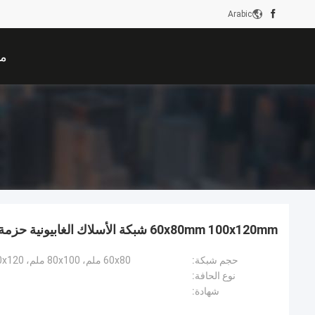
Arabic
من
60x80mm 100x120mm شبكة الأسلاك الغابيونية حزمة حزمة PVC مغلفة
حجم شبكة:
60x80 ملم، 80x100 ملم، 80x120 ملم، 100x120 ملم، 120x150 ملم
نوع الحافة:
شهادة: