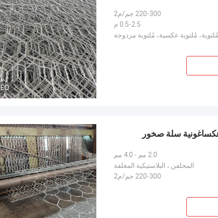
220-300 جم/م2
0.5-2.5 م
ُلتوية، مُلتوية عكسية، مُلتوية مزدوجة
DEO
2.0 مم - 4.0 مم
المجلفن ، البلاستيكية المغلفة
220-300 جم/م2