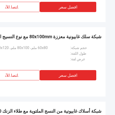
افضل سعر
ﺎﺘﺼﻟ ﺍﻶﻧ
شبكة سلك غابيونية معززة 80x100mm مع نوع النسيج الملتوي العكسي
حجم شبكة:
60x80 ملم، 80x100 ملم، 80x120 ملم، 100x120 ملم، 120x150 ملم
طول اللفة:
عرض لفة:
افضل سعر
ﺎﺘﺼﻟ ﺍﻶﻧ
شبكة أسلاك غابيونية من النسج الملتوية مع طلاء الزنك 220-300g / M2