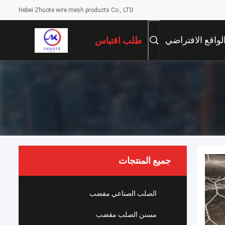
Hebei Zhuote wire mesh products Co., LTD
لواقع الافتراضي
طلب اقتباس
جميع المنتجات
الصلب الصناعي مقضب
مسنن الصلب مقضب