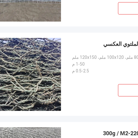
1-50 م
0.5-2.5 م