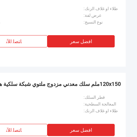
طلاء او غلاف الزنك:
عرض لفة:
نوع النسيج:
م
افضل سعر
ﺎﺘﺼﻟ ﺍﻶﻧ
120x150ملم سلك معدني مزدوج ملتوي شبكة سلكية هكساغونية سلة صخور
قطر السلك:
المعالجة السطحية:
طلاء او غلاف الزنك:
افضل سعر
ﺎﺘﺼﻟ ﺍﻶﻧ