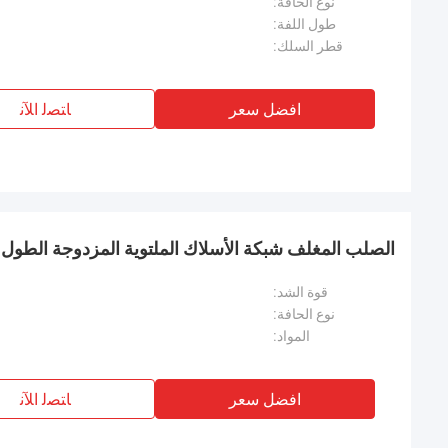
نوع الحافة:
طول اللفة:
قطر السلك:
افضل سعر
ﺎﺘﺼﻟ ﺍﻶﻧ
الصلب المغلف شبكة الأسلاك الملتوية المزدوجة الطول 1-50m مع معايير CE
قوة الشد:
نوع الحافة:
المواد:
افضل سعر
ﺎﺘﺼﻟ ﺍﻶﻧ