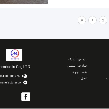
2
نبذة عن الشركة
جولة في المعمل
products Co., LTD
ضبط الجودة
+8613831857763
ة
اتصل بنا
gmanufacturer.com