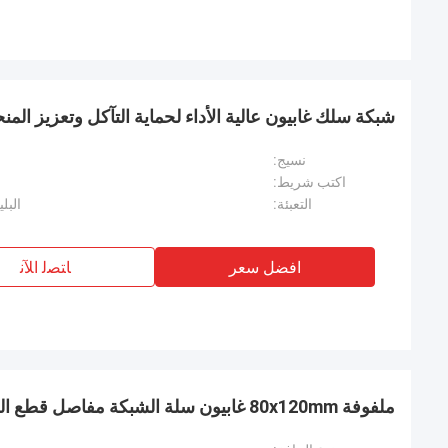
شبكة سلك غابيون عالية الأداء لحماية التآكل وتعزيز المن
نسيج:
اكتب شريط:
التعبئة:
البليت ، 1 قطعة /
افضل سعر
ﺎﺘﺼﻟ ﺍﻶﻧ
ملفوفة 80x120mm غابيون سلة الشبكة مفاصل قطع الحافة