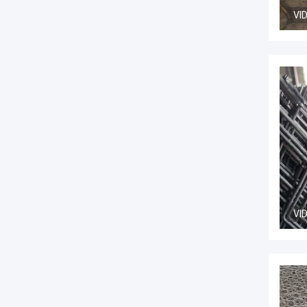
VI
VI