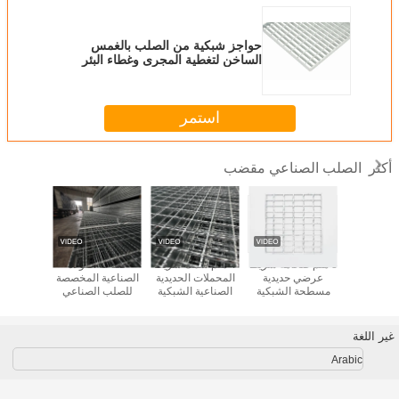
حواجز شبكية من الصلب بالغمس
الساخن لتغطية المجرى وغطاء البئر
(مجلفن ، غير معالج ، مطلي)
استمر
الصلب الصناعي مقضب
أكثر
كية مصفحة
3 ملم ضخامة شريط
4 ملم سمك شريط
صناعة الفولاذ
شبكة فولاذ
المقاومة
عرضي حديدية
المحملات الحديدية
الصناعية المخصصة
للصدأ وفقً
 مع فتحات
مسطحة الشبكية
الصناعية الشبكية
للصلب الصناعي
13912
دة للحماية
الحل النهائي للبناء
لتطبيقات قياسية
الصلب الصلب
للمعالجة
راعية
الحديث
ومتخصصة
الصلب الصلب
والمشاريع
الصلب الصلب
خصي
غير اللغة
الصلب الصلب
الصلب الصلب
Arabic
الصلب الصلب