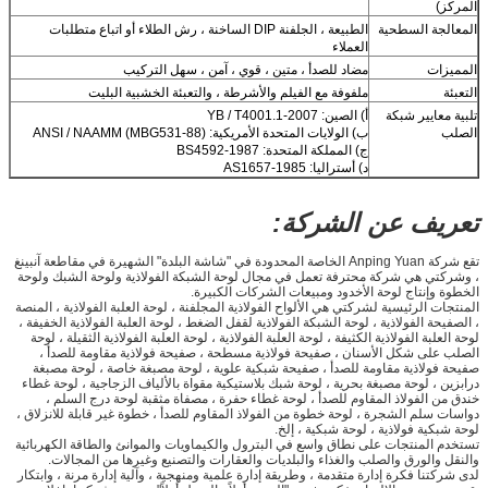
المركز)
المعالجة السطحية
الطبيعة ، الجلفنة DIP الساخنة ، رش الطلاء أو اتباع متطلبات
العملاء
المميزات
مضاد للصدأ ، متين ، قوي ، آمن ، سهل التركيب
التعبئة
ملفوفة مع الفيلم والأشرطة ، والتعبئة الخشبية البليت
تلبية معايير شبكة
أ) الصين: YB / T4001.1-2007
الصلب
ب) الولايات المتحدة الأمريكية: ANSI / NAAMM (MBG531-88)
ج) المملكة المتحدة: BS4592-1987
د) أستراليا: AS1657-1985
تعريف عن الشركة:
تقع شركة Anping Yuan الخاصة المحدودة في "شاشة البلدة" الشهيرة في مقاطعة آنبينغ
، وشركتي هي شركة محترفة تعمل في مجال لوحة الشبكة الفولاذية ولوحة الشبك ولوحة
الخطوة وإنتاج لوحة الأخدود ومبيعات الشركات الكبيرة.
المنتجات الرئيسية لشركتي هي الألواح الفولاذية المجلفنة ، لوحة العلبة الفولاذية ، المنصة
، الصفيحة الفولاذية ، لوحة الشبكة الفولاذية لقفل الضغط ، لوحة العلبة الفولاذية الخفيفة ،
لوحة العلبة الفولاذية الكثيفة ، لوحة العلبة الفولاذية ، لوحة العلبة الفولاذية الثقيلة ، لوحة
الصلب على شكل الأسنان ، صفيحة فولاذية مسطحة ، صفيحة فولاذية مقاومة للصدأ ،
صفيحة فولاذية مقاومة للصدأ ، صفيحة شبكية علوية ، لوحة مصبغة خاصة ، لوحة مصبغة
درابزين ، لوحة مصبغة بحرية ، لوحة شبك بلاستيكية مقواة بالألياف الزجاجية ، لوحة غطاء
خندق من الفولاذ المقاوم للصدأ ، لوحة غطاء حفرة ، مصفاة مثقبة لوحة درج السلم ،
دواسات سلم الشجرة ، لوحة خطوة من الفولاذ المقاوم للصدأ ، خطوة غير قابلة للانزلاق ،
لوحة شبكية فولاذية ، لوحة شبكية ، إلخ.
تستخدم المنتجات على نطاق واسع في البترول والكيماويات والموانئ والطاقة الكهربائية
والنقل والورق والصلب والغذاء والبلديات والعقارات والتصنيع وغيرها من المجالات.
لدى شركتنا فكرة إدارة متقدمة ، وطريقة إدارة علمية ومنهجية ، وآلية إدارة مرنة ، وابتكار