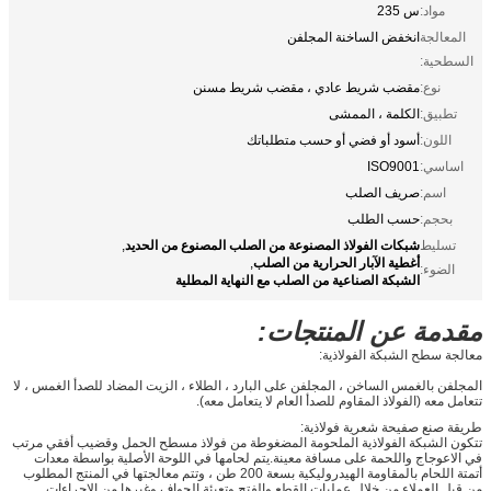
مواد:
س 235
المعالجة
انخفض الساخنة المجلفن
السطحية:
نوع:
مقضب شريط عادي ، مقضب شريط مسنن
تطبيق:
الكلمة ، الممشى
اللون:
أسود أو فضي أو حسب متطلباتك
اساسي:
ISO9001
اسم:
صريف الصلب
بحجم:
حسب الطلب
شبكات الفولاذ المصنوعة من الصلب المصنوع من الحديد
تسليط
,
أغطية الآبار الحرارية من الصلب
,
الضوء:
الشبكة الصناعية من الصلب مع النهاية المطلية
مقدمة عن المنتجات:
معالجة سطح الشبكة الفولاذية:
المجلفن بالغمس الساخن ، المجلفن على البارد ، الطلاء ، الزيت المضاد للصدأ الغمس ، لا
تتعامل معه (الفولاذ المقاوم للصدأ العام لا يتعامل معه).
طريقة صنع صفيحة شعرية فولاذية:
تتكون الشبكة الفولاذية الملحومة المضغوطة من فولاذ مسطح الحمل وقضيب أفقي مرتب
في الاعوجاج واللحمة على مسافة معينة.يتم لحامها في اللوحة الأصلية بواسطة معدات
أتمتة اللحام بالمقاومة الهيدروليكية بسعة 200 طن ، وتتم معالجتها في المنتج المطلوب
من قبل العملاء من خلال عمليات القطع والفتح وتعبئة الحواف وغيرها من الإجراءات.