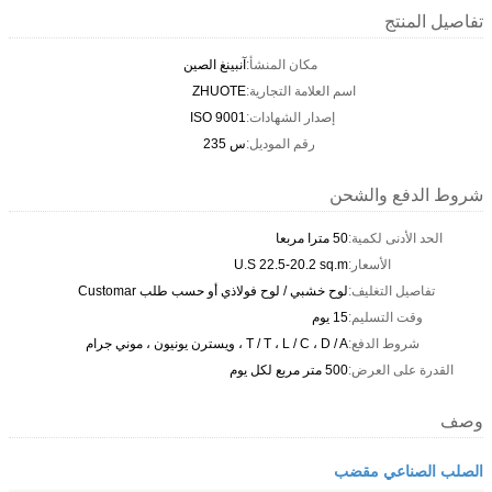
تفاصيل المنتج
مكان المنشأ:
آنبينغ الصين
اسم العلامة التجارية:
ZHUOTE
إصدار الشهادات:
ISO 9001
رقم الموديل:
س 235
شروط الدفع والشحن
الحد الأدنى لكمية:
50 مترا مربعا
الأسعار:
U.S 22.5-20.2 sq.m
تفاصيل التغليف:
لوح خشبي / لوح فولاذي أو حسب طلب Customar
وقت التسليم:
15 يوم
شروط الدفع:
T / T ، L / C ، D / A ، ويسترن يونيون ، موني جرام
القدرة على العرض:
500 متر مربع لكل يوم
وصف
الصلب الصناعي مقضب