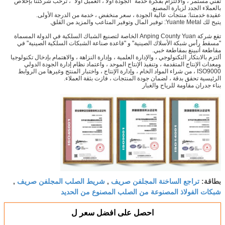
تقني مستمر ، والالتزام بفكرة خدمة "الجودة أولاً ، العميل أولاً" ، ترحب شركتنا بإخلاص
بالعملاء الجدد لزيارة المصنع.
عقيدة خدمتنا: منتجات عالية الجودة ، سعر منخفض ، خدمة من الدرجة الأولى.
يتيح لك Yuante Metal: توفير المال وتوفير المتاعب والمزيد من القلق.
تقع شركة Anping County Yuan الخاصة لتصنيع الشباك السلكية في الدولة المسماة
"مسقط رأس شبكة الأسلاك الصينية" و "قاعدة صناعة الشبكات السلكية الصينية" في
مقاطعة آنبينغ بمقاطعة خبي.
ألتزم بالابتكار التكنولوجي ، والإدارة العلمية ، وإدارة النزاهة ، والاهتمام بإدخال تكنولوجيا
ومعدات الإنتاج المتقدمة ، وتنفيذ الإنتاج الموحد ، واعتماد نظام إدارة الجودة الدولي
ISO9000 ، من شراء المواد الخام ، وإدارة الإنتاج ، واختبار المنتج وغيرها من الروابط
الرئيسية تحقق بدقة ، لضمان جودة المنتجات ، فازت بثقة العملاء.
بناء جدران مقاومة للرياح والغبار
تراجع الساخنة المجلفن صريف
شريط الصلب المجلفن صريف
بطاقة:
,
,
شبكات الفولاذ المصنوعة من الصلب المصنوع من الحديد
احصل على افضل سعر ل