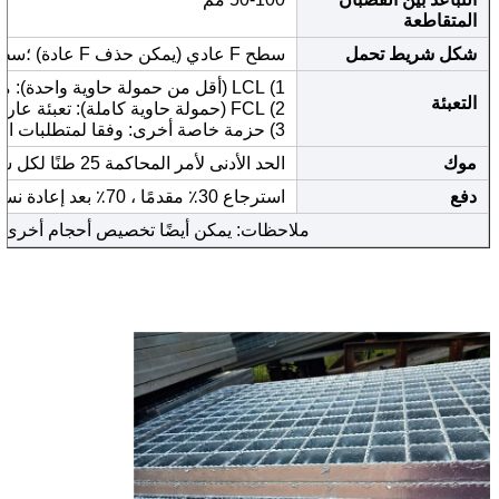
المتقاطعة
شكل شريط تحمل
سطح F عادي (يمكن حذف F عادة) ؛سطح مسننI- القسم من النوع "I".
1) LCL (أقل من حمولة حاوية واحدة): معبأة بغشاء بلاستيكي ثم على البليت
التعبئة
2) FCL (حمولة حاوية كاملة): تعبئة عارية
3) حزمة خاصة أخرى: وفقا لمتطلبات العملاء.
موك
الحد الأدنى لأمر المحاكمة 25 طنًا لكل سمك ، 1 × 20 قدمًا لكل عملية توصيل.
دفع
استرجاع 30٪ مقدمًا ، 70٪ بعد إعادة نسخ B / L ، 100٪ خطاب اعتماد متاح.
ملاحظات: يمكن أيضًا تخصيص أحجام أخرى وفق