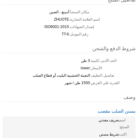
مكان المنشأ:
آنبينغ ، الصين
اسم العلامة التجارية:
ZHUOTE
إصدار الشهادات:
ISO9001-2015
رقم الموديل:
TT-6
شروط الدفع والشحن
الحد الأدنى لكمية:
3 طن
الأسعار:
lower
تفاصيل التغليف:
التعبئة الخشبية البليت أو قطاع الصلب
القدرة على العرض:
1500 طن / شهر
وصف
مسنن الصلب مقضب
اسم
صريف معدني
المنتج:
اكتب
شريط مسنن