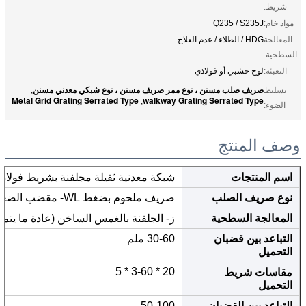
شريط:
مواد خام:
Q235 / S235J
المعالجة
HDG / الطلاء / عدم العلاج
السطحية:
التعبئة:
لوح خشبي أو فولاذي
صريف صلب مسنن ، نوع ممر صريف مسنن ، نوع شبكي معدني مسنن
تسليط
,
Metal Grid Grating Serrated Type
walkway Grating Serrated Type
,
الضوء:
وصف المنتج
اسم المنتجات
شبكة معدنية ثقيلة مجلفنة بشريط فول
نوع صريف الصلب
صريف ملحوم بضغط WL- مقضب الضغط ؛ج- مقابس اللحام
المعالجة السطحية
ز- الجلفنة بالغمس الساخن (عادة ما يتم حذف G) ؛ف اللوحة ؛U-
التباعد بين قضبان
30-60 ملم
التحميل
20 * 3-60 * 5
مقاسات شريط
التحميل
التباعد بين القضبان
50-100 مم