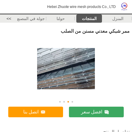
Hebei Zhuote wire mesh products Co., LTD
المنزل
المنتجات
حولنا
جولة في المصنع
>>
ممر شبكي معدني مسنن من الصلب
افضل سعر
اتصل بنا
تفاصيل المنتج