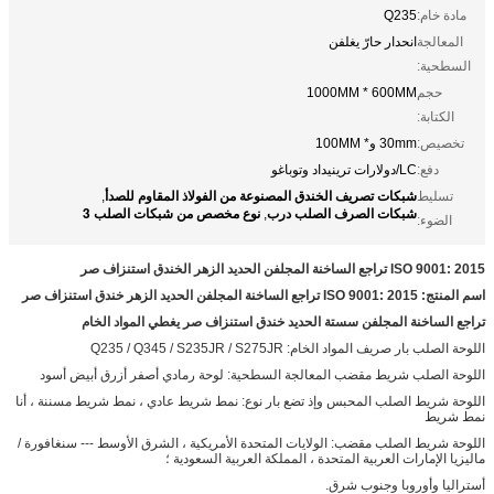
مادة خام:
Q235
المعالجة
انحدار حارّ يغلفن
السطحية:
حجم
1000MM * 600MM
الكتابة:
تخصيص:
30mm و* 100MM
دفع:
LC/دولارات ترينيداد وتوباغو
شبكات تصريف الخندق المصنوعة من الفولاذ المقاوم للصدأ
تسليط
,
شبكات الصرف الصلب درب
نوع مخصص من شبكات الصلب 3
,
الضوء:
ISO 9001: 2015 تراجع الساخنة المجلفن الحديد الزهر الخندق استنزاف صر
اسم المنتج: ISO 9001: 2015 تراجع الساخنة المجلفن الحديد الزهر خندق استنزاف صر
تراجع الساخنة المجلفن سستة الحديد خندق استنزاف صر يغطي المواد الخام
اللوحة الصلب بار صريف المواد الخام: Q235 / Q345 / S235JR / S275JR
اللوحة الصلب شريط مقضب المعالجة السطحية: لوحة رمادي أصفر أزرق أبيض أسود
اللوحة شريط الصلب المحبس وإذ تضع بار نوع: نمط شريط عادي ، نمط شريط مسننة ، أنا
نمط شريط
اللوحة شريط الصلب مقضب: الولايات المتحدة الأمريكية ، الشرق الأوسط --- سنغافورة /
ماليزيا الإمارات العربية المتحدة ، المملكة العربية السعودية ؛
أستراليا وأوروبا وجنوب شرق.