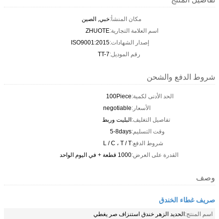
مكان المنشأ:
خبي, الصين
اسم العلامة التجارية:
ZHUOTE
إصدار الشهادات:
ISO9001:2015
رقم الموديل:
TT-7
شروط الدفع والشحن
الحد الأدنى لكمية:
100Piece
الأسعار:
negotiable
تفاصيل التغليف:
البليت وربط
وقت التسليم:
5-8days
شروط الدفع:
L / C ، T / T
القدرة على العرض:
1000 قطعة + في اليوم الواحد
وصف
صريف غطاء الخندق
اسم المنتج:
الحديد الزهر خندق استنزاف صر يغطي