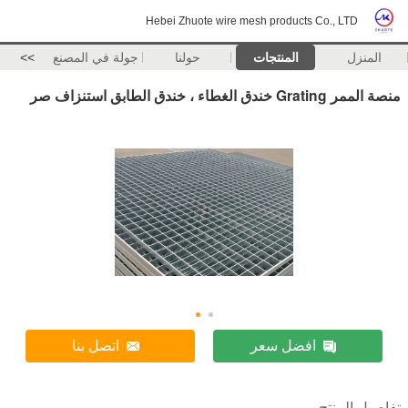
Hebei Zhuote wire mesh products Co., LTD
المنزل
المنتجات
حولنا
جولة في المصنع
>>
منصة الممر Grating خندق الغطاء ، خندق الطابق استنزاف صر
افضل سعر
اتصل بنا
تفاصيل المنتج