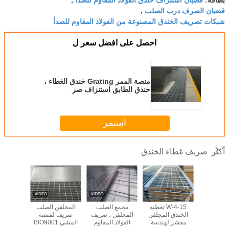
قضبان الصرف درب الصلب
,
شبكات تصريف الخندق المصنوعة من الفولاذ المقاوم للصدأ
احصل على افضل سعر ل
منصة الممر Grating خندق الغطاء ،
خندق الطابق استنزاف صر
استمر
صريف غطاء الخندق
أكثر
3:48 PM
Good day, what product are you looking for?
 واجب صريف
15-W-4 تغطية
مجمع الصلب
المجلفن الصلب
ندق / منصة
الخندق المجلفن
المجلفن ، صريف
صريف لمنصة
صريف لرؤ
 إستنزاف
مقشر لهندسة
الفولاذ المقاوم
المشي ISO9001
صديقة 