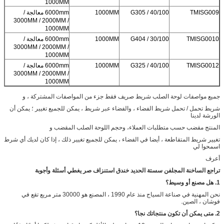
1000MM
TMISG009
G305 / 40/100
1000MM
6000mm معالجة /
3000MM / 2000MM /
1000MM
TMISG0010
G404 / 30/100
1000MM
6000mm معالجة /
3000MM / 2000MM /
1000MM
TMISG0012
G325 / 40/100
1000MM
6000mm معالجة /
3000MM / 2000MM /
1000MM
جميع مواصفات لوحة الصلب شريط صريف فقط جزء من المواصفات المشتركة ، و
شريط تحمل / تحمل شريط الفضاء ، والفضاء عبر شريط ، يمكن للجميع تغيير ؛ يمكن أن
الورشة لدينا
المنتج مقضب حسب متطلبات العملاء، وحجم اللوحة الصلب المقضب و
تغيير شريط المتقاطعة ، أيضا في الفضاء ، يمكن للجميع تغيير ذلك ، إذا كان لديك أي شرط
اسمحوا لي
أعرف
تراجع الساخنة المجلفن سستة الحديد خندق استنزاف صر يغطي أسئلة وأجوبة
1. هل مصنع أو وسيط؟
نحن المهنية في صناعة السياج منذ عام 1990 ، المصنع هو 30000 متر مربع تقع في
فوشان ، الصين.
2. متى يمكن أن تكون منتجاتك نجا؟