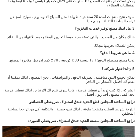
يمكن استخدام منتجات المصنع 10 سنوات على الأقل كمعيار قياسي ؛ ولكننا أيضًا وفقًا
لمتطلبات العملاء ،
سوف تنتج منتجات لمدة 20 سنة حياة طويلة ؛ مثل السياج الالومنيوم ، سياج المجلفن
تراجع الساخنة الثقيلة ، وهلم جرا.
3. هل لديك مصنع توفير خدمات التخزين؟
هناك مكان من المصنع ، والتي تستخدم خصيصا لتخزين البضائع ، بعد الانتهاء من البضائع.
يمكن للعملاء تخزينها مجانًا.
4. ما هي شروط الدفع؟
لدينا مصنع مصطلح الدفع: T / T بنسبة 30 ٪ كوديعة ، 70 ٪ كميزان قبل مغادرة المصنع.
5.why اختيار شركتنا؟
يمكن لجميع البنود مناقشة ، لطريقة الدفع ، والمواصفات ، نحن المصنع ، لذلك يمكننا أن
نقدم لك أفضل الأسعار من التاجر
الشركة ، إذا كنت تريد أن تعطينا فرصة ، فإننا سوف تتيح لك الارتياح ، لذلك تعطينا فرصة ،
تجد أفضل مصنع ، أجد زبون أفضل
تراجع الساخنة المجلفن قطع الحديد خندق استنزاف صر يغطي الخصائص
اللوحة شريط الصلب مقضب: ملونة ، لذلك تبدو جميلة ، والتكلفة أقل من تراجع الساخنة
المجلفن
تراجع الساخنة المجلفن سستة الحديد خندق استنزاف صر يغطي الصورة: