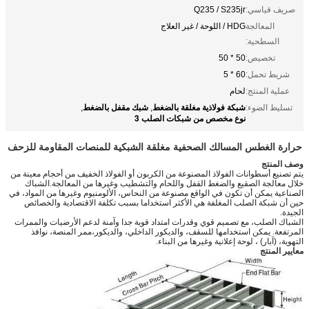
صريف قياسي:
Q235 / S235jr
المعالجة
HDG / اللوحة / غير العلاج
السطحية:
تخصيص:
50 * 50
شريط تحمل:
60 * 5
عملية المنتج:
لحام
شبكة فولاذية مغلقة بالضغط
شبك مقفل بالضغط
تسليط الضوء:
,
,
نوع مخصص من شبكات الصلب 3
حرارة الغطس المسالك الصحفية مغلقة الشبكية للمنصات المقاومة للزحف
وصف المنتج
يتم تصنيع أسطوانات الفولاذ المصنوعة من الكربون أو الفولاذ الخفيف من أحجام معينة من
خلال معالجة الصقيع والضغط القفل واللحام والتشطيب وغيرها من المعالجة.الشباك
الصناعية يمكن أن تكون في الواقع مصنوعة من النحاس، الألومنيوم وغيرها من المواد، في
حين أن شبكة الصلب المغلفة هي الأكثر استخداما بسبب تكلفة الاقتصادية والخصائص
الجيدة.
الشباك الصلب، مع تصميم قوي وقدرات امتداد قوية جدا وآمنة لدعم الأرضيات والممرات
المرتفعة. يمكن استخدامها للسقف، والديكور الداخلي، والديكور،ممر المنصة، نوافذ
التهوية، (آبار) ، لوحة إعلانية وغيرها من البناء.
معايير المنتج