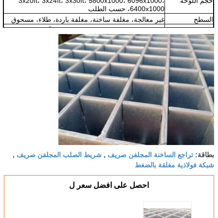
حجم اللوحة
3x20ft، 3x24ft، 3x30ft، 5800x1000، 6096x1000،
6400x1000، حسب الطلب
السطح
غير معالجة، مغلفة ساخنة، مغلفة باردة، طلاء، مسحوق
الغلفان
الصينية: GB/T13912, الولايات المتحدة الأمريكية: ASTM
(A123), المملكة المتحدة: BS729
اللون
الفضة/الأسود
التطبيق
البترول والكيمياء، الموانئ، الطاقة، النقل، صناعة الورق،
الطب، الصلب والحديد، الغذاء، البلدية، العقارات،
تراجع الساخنة المجلفن صريف
شريط الصلب المجلفن صريف
بطاقة:
,
,
شبكة فولاذية مغلقة بالضغط
احصل على افضل سعر ل