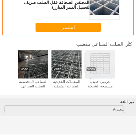
المجلفن الصحافة قفل الصلب صريف
لتحميل الممر المبارزة
استمر
الصلب الصناعي مقضب
أكثر
كية مصفحة
3 ملم ضخامة شريط
4 ملم سمك شريط
صناعة الفولاذ
شبكة فولاذ
المقاومة
عرضي حديدية
المحملات الحديدية
الصناعية المخصصة
للصدأ وفقً
 مع فتحات
مسطحة الشبكية
الصناعية الشبكية
للصلب الصناعي
13912
دة للحماية
الحل النهائي للبناء
لتطبيقات قياسية
الصلب الصلب
للمعالجة
راعية
الحديث
ومتخصصة
الصلب الصلب
والمشاريع
الصلب الصلب
خصي
غير اللغة
الصلب الصلب
الصلب الصلب
Arabic
الصلب الصلب