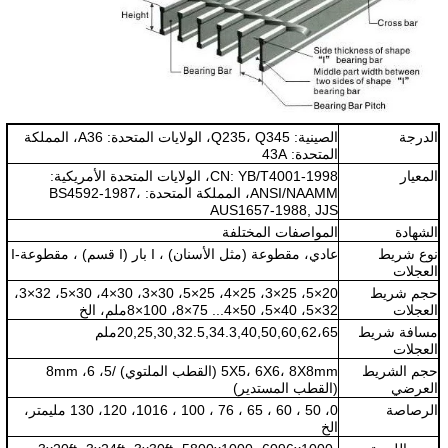
الدرجة
الصينية: Q235، Q345، الولايات المتحدة: A36، المملكة
المتحدة: 43A
المعيار
CN: YB/T4001-1998، الولايات المتحدة الأمريكية:
ANSI/NAAMM، المملكة المتحدة: BS4592-1987،
AUS1657-1988, JJS
الشهادة
المواصفات المختلفة
نوع شريط
عادي، مقطوعة (مثل الأسنان) ، I بار (I قسم) ، مقطوعة-I
العجلات
حجم شريط
20×5، 25×3، 25×4، 25×5، 30×3، 30×4، 30×5، 32×3،
العجلات
32×5، 40×5، 50×4... 75×8، 100×8ملم، الخ
مسافة شريط
20,25,30,32.5,34.3,40,50,60,62،65ملم
العجلات
حجم الشريط
5X5، 6X6، 8X8mm (القطب الملتوي) /5، 6، 8mm
العرضي
(القطب المستدير)
الرصاصة
0، 50 ، 60 ، 65 ، 76 ، 100 ، 1016، 120، 130 مليمتر،
الخ