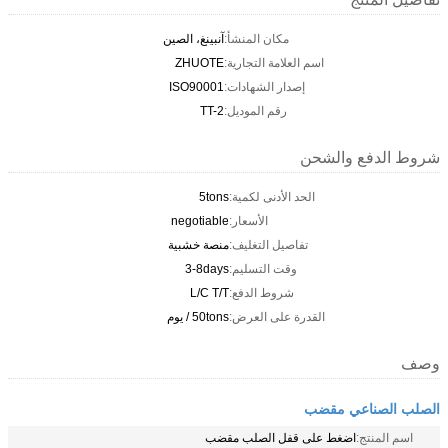
مكان المنشأ:
آنبينغ، الصين
اسم العلامة التجارية:
ZHUOTE
إصدار الشهادات:
ISO90001
رقم الموديل:
TT-2
شروط الدفع والشحن
الحد الأدنى لكمية:
5tons
الأسعار:
negotiable
تفاصيل التغليف:
منصة خشبية
وقت التسليم:
3-8days
شروط الدفع:
L/C T/T
القدرة على العرض:
50tons / يوم
وصف
الصلب الصناعي مقضب
اسم المنتج:
اضغط على قفل الصلب مقضب