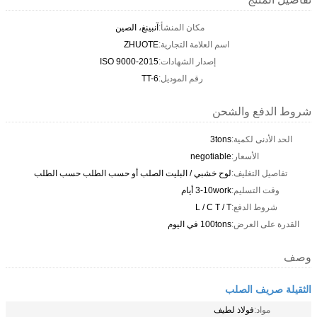
مكان المنشأ:
آنبينغ، الصين
اسم العلامة التجارية:
ZHUOTE
إصدار الشهادات:
ISO 9000-2015
رقم الموديل:
TT-6
شروط الدفع والشحن
الحد الأدنى لكمية:
3tons
الأسعار:
negotiable
تفاصيل التغليف:
لوح خشبي / البليت الصلب أو حسب الطلب حسب الطلب
وقت التسليم:
3-10work أيام
شروط الدفع:
L / C T / T
القدرة على العرض:
100tons في اليوم
وصف
الثقيلة صريف الصلب
مواد:
فولاذ لطيف