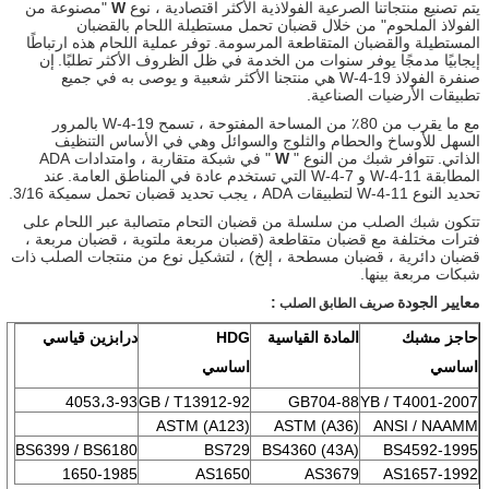
يتم تصنيع منتجاتنا الصرعية الفولاذية الأكثر اقتصادية ، نوع
W
"مصنوعة من
الفولاذ الملحوم" من خلال قضبان تحمل مستطيلة اللحام بالقضبان
المستطيلة والقضبان المتقاطعة المرسومة.
توفر عملية اللحام هذه ارتباطًا
إيجابيًا مدمجًا يوفر سنوات من الخدمة في ظل الظروف الأكثر تطلبًا.
إن
صنفرة الفولاذ 19-W-4 هي منتجنا الأكثر شعبية و يوصى به في جميع
تطبيقات الأرضيات الصناعية.
مع ما يقرب من 80٪ من المساحة المفتوحة ، تسمح 19-W-4 بالمرور
السهل للأوساخ والحطام والثلوج والسوائل وهي في الأساس التنظيف
الذاتي.
تتوافر شبك من النوع "
W
" في شبكة متقاربة ، وامتدادات ADA
المطابقة 11-W-4 و 7-W-4 التي تستخدم عادة في المناطق العامة.
عند
تحديد النوع 11-W-4 لتطبيقات ADA ، يجب تحديد قضبان تحمل سميكة 3/16.
تتكون شبك الصلب من سلسلة من قضبان التحام متصالبة عبر اللحام على
فترات مختلفة مع قضبان متقاطعة (قضبان مربعة ملتوية ، قضبان مربعة ،
قضبان دائرية ، قضبان مسطحة ، إلخ) ، لتشكيل نوع من منتجات الصلب ذات
شبكات مربعة بينها.
معايير الجودة
:
صريف الطابق الصلب
حاجز مشبك
المادة القياسية
HDG
درابزين قياسي
اساسي
اساسي
4053،3-93
GB / T13912-92
GB704-88
YB / T4001-2007
ASTM (A123)
ASTM (A36)
ANSI / NAAMM
BS6399 / BS6180
BS729
BS4360 (43A)
BS4592-1995
1650-1985
AS1650
AS3679
AS1657-1992