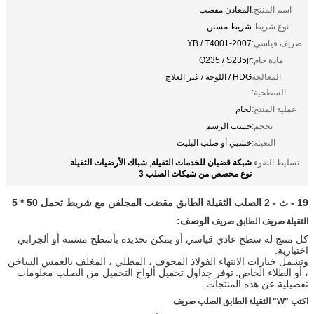
اسم المنتج:
المعادن مقضب
نوع شريط:
شريط مسنن
صريف قياسي:
YB / T4001-2007
مادة خام:
Q235 / S235jr
المعالجة
HDG / اللوحة / غير العلاج
السطحية:
عملية المنتج:
لحام
بحجم:
حسب الرسم
التعبئة:
خشبي أو صلب البليت
شبكة قضبان للخدمات الثقيلة
شباك الأرضيات الثقيلة
تسليط الضوء:
,
,
نوع مخصص من شبكات الصلب 3
19 - ث - 2 الصلب الثقيلة الطابق مقضب المجلفن مع شريط تحمل 50 * 5
الوصف:
الثقيلة صريف الطابق صريف
كل منتج له سطح عادي قياسي أو يمكن تحديده بأسطح مسننة أو ألجرابي
اختيارية.
وتشمل خيارات الانتهاء الفولاذ المجوف ، المطلي ، المغلف بالغمس الساخن
، أو الطلاء الخاص.
توفر جداول تحميل ألواح التحميل من الصلب معلومات
تفصيلية عن هذه المنتجات.
اكتب "W"
الثقيلة الطابق الصلب صريف