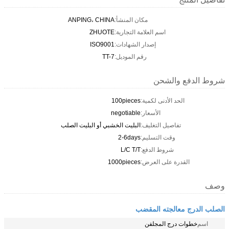
مكان المنشأ:
ANPING، CHINA
اسم العلامة التجارية:
ZHUOTE
إصدار الشهادات:
ISO9001
رقم الموديل:
TT-7
شروط الدفع والشحن
الحد الأدنى لكمية:
100pieces
الأسعار:
negotiable
تفاصيل التغليف:
البليت الخشبي أو البليت الصلب
وقت التسليم:
2-6days
شروط الدفع:
L/C T/T
القدرة على العرض:
1000pieces
وصف
الصلب الدرج معالجته المقضب
اسم
خطوات درج المجلفن