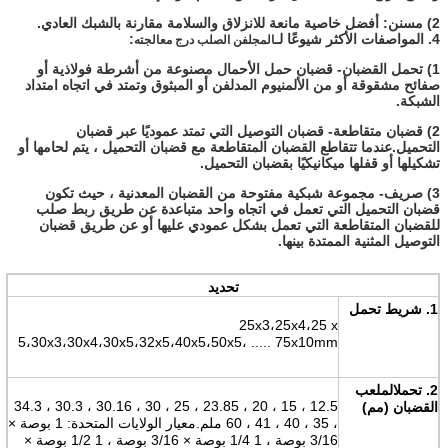
2) مسنن: أفضل خاصية مانعة للانزلاق والسلامة مقارنة بالشبك العادي.
4. المواصفات الأكثر شيوعًا لـ
:
المجلفن الصلب درج معالجته
1) تحمل القضبان
- قضبان حمل الأحمال مصنوعة من أشرطة فولاذية أو
صفائح مشقوقة أو من الألمنيوم المدلفن أو المبثوق وتمتد في اتجاه امتداد
الشبكة.
2) قضبان متقاطعة
- قضبان التوصيل التي تمتد عموديًا عبر قضبان
التحميل.عندما تتقاطع القضبان المتقاطعة مع قضبان التحميل ، يتم لحامها أو
تشكيلها أو قفلها ميكانيكيًا بقضبان التحميل.
3) صريف
- مجموعة شبكية مفتوحة من القضبان المعدنية ، حيث تكون
قضبان التحميل التي تعمل في اتجاه واحد متباعدة عن طريق ربط صلب
للقضبان المتقاطعة التي تعمل بشكل عمودي عليها أو عن طريق قضبان
التوصيل المثنية الممتدة بينها.
تحديد
1. شريط تحمل
25x3،25x4،25 x
5،30x3،30x4،30x5،32x5،40x5،50x5، ..... 75x10mm
2. تحمل
الملعب
12.5 ، 15 ، 20 ، 23.85 ، 25 ، 30 ، 30.16 ، 30.3 ، 34.3
القضبان (مم)
، 35 ، 40 ، 41 ، 60 ملم.معيار الولايات المتحدة: 1 بوصة ×
3/16 بوصة ، 1 1/4 بوصة × 3/16 بوصة ، 1 1/2 بوصة ×