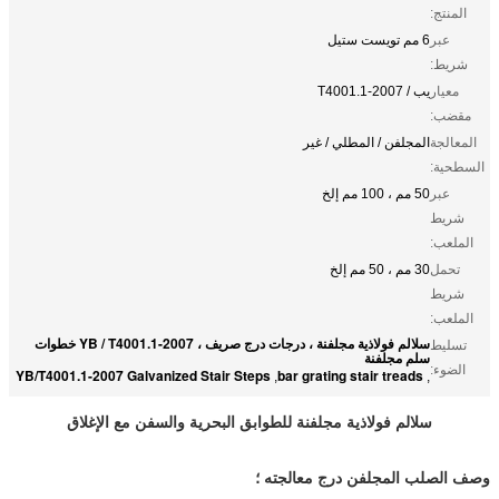
المنتج:
عبر
6 مم تويست ستيل
شريط:
معيار
يب / T4001.1-2007
مقضب:
المعالجة
المجلفن / المطلي / غير
السطحية:
عبر
50 مم ، 100 مم إلخ
شريط
الملعب:
تحمل
30 مم ، 50 مم إلخ
شريط
الملعب:
سلالم فولاذية مجلفنة ، درجات درج صريف ، YB / T4001.1-2007 خطوات
تسليط
سلم مجلفنة
الضوء:
YB/T4001.1-2007 Galvanized Stair Steps
bar grating stair treads
,
,
سلالم فولاذية مجلفنة للطوابق البحرية والسفن مع الإغلاق
وصف الصلب المجلفن درج معالجته ؛