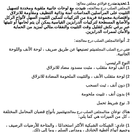
1.
تحديد
من
درج فولاذي مجلفن معالج:
، شيدت مع لوحات جانبية مثقوبة ومخددة لتسهيل
المجلفن الصلب درج معالجته
التثبيت على المراسلين.المداسات آمنة وذاتية التنظيف ومقاومة للانزلاق
واقتصادية.مجموعة فريدة من التركيبات لتمكين التثبيت السهل لألواح الركل
والأصابع المسطحة لتركيبات الدرابزين القياسية.يمكن أن يتم لحامها أو تثبيتها
عبر برغي نكش لتقليل وقت التثبيت والنفقات.مثالي لمزيد من الحماية
والأمان لممرات الدرابزين.
2. أنواع
:
المجلفن الصلب درج معالجته
يتم تصنيعها عن طريق صريف ، لوحة الأنف واللوحة
فقي درج الصلب المجلفن
الجانبية.
النوع الرئيسي:
1) أنف لوحة متقلب ، مثبت مسدود مضاد للانزلاق
2) لوحة متقلب الأنف ، والتثبيت الملحومة المضادة للانزلاق
3) دون أنف ، ثبت انسحب
4) بدون أنف ، تثبيت ملحومة
3. نوع شريط تحمل
هناك نوعان من
تتميز بأنواع قضبان المحامل المختلفة
المجلفن الصلب درج معالجته
، كل من الميزات هي كما يلي:
1
) عادي: الشبكات الشبكية الأكثر استخدامًا ، والمتاحة للأرضيات الرصيف ،
وجميع أنواع أغطية الخنادق ، ومداس السلم ، وما إلى ذلك.