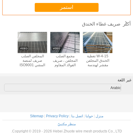
استمر
صريف غطاء الخندق
أكثر
 واجب صريف
15-W-4 تغطية
مجمع الصلب
المجلفن الصلب
ندق / منصة
الخندق المجلفن
المجلفن ، صريف
صريف لمنصة
صريف لرؤ
 إستنزاف
مقشر لهندسة
الفولاذ المقاوم
المشي ISO9001
صديقة 
 صرّاف
البلدية
للصدأ
غير اللغة
Arabic
منزل
|
حولنا
|
اتصل بنا
|
Privacy Policy
|
Sitemap
منظر مكتبيّ
Copyright © 2019 - 2026 Hebei Zhuote wire mesh products Co., LTD.