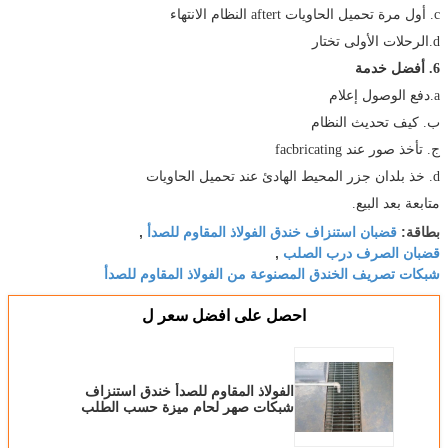
c. أول مرة تحميل الحاويات aftert النظام الانتهاء
d.الرحلات الأولى تختار
6. أفضل خدمة
a.دفع الوصول إعلام
ب. كيف تحديث النظام
ج. تأخذ صور عند facbricating
d. خذ بلدان جزر المحيط الهادئ عند تحميل الحاويات
متابعة بعد البيع.
قضبان استنزاف خندق الفولاذ المقاوم للصدأ
بطاقة:
,
قضبان الصرف درب الصلب
,
شبكات تصريف الخندق المصنوعة من الفولاذ المقاوم للصدأ
احصل على افضل سعر ل
الفولاذ المقاوم للصدأ خندق استنزاف
شبكات صهر لحام ميزة حسب الطلب
الحجم