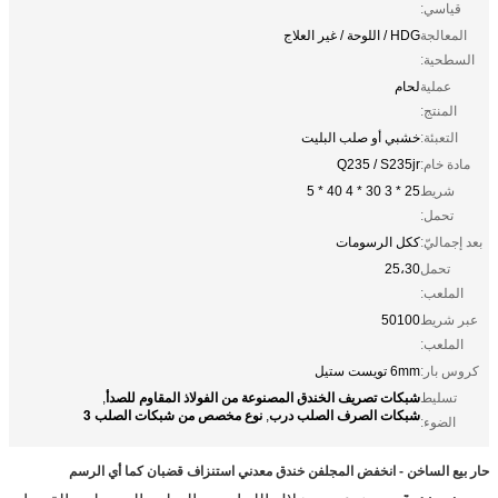
قياسي:
المعالجة
HDG / اللوحة / غير العلاج
السطحية:
عملية
لحام
المنتج:
التعبئة:
خشبي أو صلب البليت
مادة خام:
Q235 / S235jr
شريط
25 * 3 30 * 4 40 * 5
تحمل:
بعد إجماليّ:
ككل الرسومات
تحمل
25،30
الملعب:
عبر شريط
50100
الملعب:
كروس بار:
6mm تويست ستيل
شبكات تصريف الخندق المصنوعة من الفولاذ المقاوم للصدأ
تسليط
,
شبكات الصرف الصلب درب
نوع مخصص من شبكات الصلب 3
,
الضوء:
حار بيع الساخن - انخفض المجلفن خندق معدني استنزاف قضبان كما أي الرسم