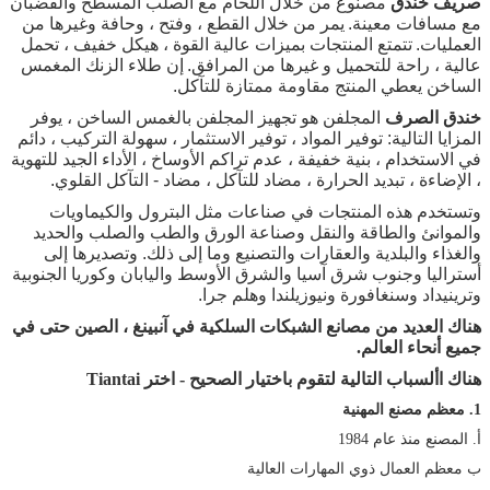
صريف خندق
مصنوع من خلال اللحام مع الصلب المسطح والقضبان
مع مسافات معينة.
يمر من خلال القطع ، وفتح ، وحافة وغيرها من
العمليات.
تتمتع المنتجات بميزات عالية القوة ، هيكل خفيف ، تحمل
عالية ، راحة للتحميل و غيرها من المرافق.
إن طلاء الزنك المغمس
الساخن يعطي المنتج مقاومة ممتازة للتآكل.
خندق الصرف
المجلفن هو تجهيز المجلفن بالغمس الساخن ، يوفر
المزايا التالية: توفير المواد ، توفير الاستثمار ، سهولة التركيب ، دائم
في الاستخدام ، بنية خفيفة ، عدم تراكم الأوساخ ، الأداء الجيد للتهوية
، الإضاءة ، تبديد الحرارة ، مضاد للتآكل ، مضاد - التآكل القلوي.
وتستخدم هذه المنتجات في صناعات مثل البترول والكيماويات
والموانئ والطاقة والنقل وصناعة الورق والطب والصلب والحديد
والغذاء والبلدية والعقارات والتصنيع وما إلى ذلك. وتصديرها إلى
أستراليا وجنوب شرق آسيا والشرق الأوسط واليابان وكوريا الجنوبية
وترينيداد وسنغافورة ونيوزيلندا وهلم جرا.
هناك العديد من مصانع الشبكات السلكية في آنبينغ ، الصين حتى في
جميع أنحاء العالم.
هناك األسباب التالية لتقوم باختيار الصحيح - اختر Tiantai
1. معظم مصنع المهنية
أ. المصنع منذ عام 1984
ب معظم العمال ذوي المهارات العالية