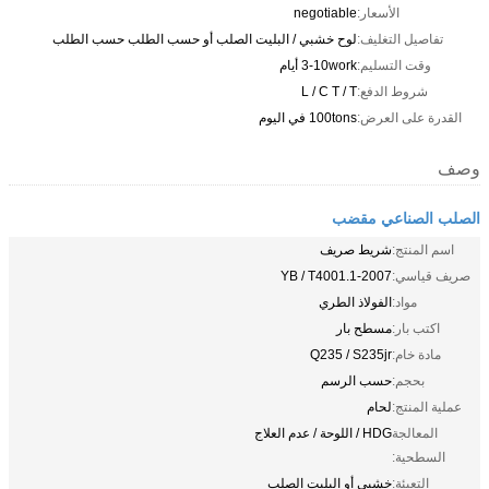
الأسعار:
negotiable
تفاصيل التغليف:
لوح خشبي / البليت الصلب أو حسب الطلب حسب الطلب
وقت التسليم:
3-10work أيام
شروط الدفع:
L / C T / T
القدرة على العرض:
100tons في اليوم
وصف
الصلب الصناعي مقضب
اسم المنتج:
شريط صريف
صريف قياسي:
YB / T4001.1-2007
مواد:
الفولاذ الطري
اكتب بار:
مسطح بار
مادة خام:
Q235 / S235jr
بحجم:
حسب الرسم
عملية المنتج:
لحام
المعالجة
HDG / اللوحة / عدم العلاج
السطحية:
التعبئة:
خشبي أو البليت الصلب