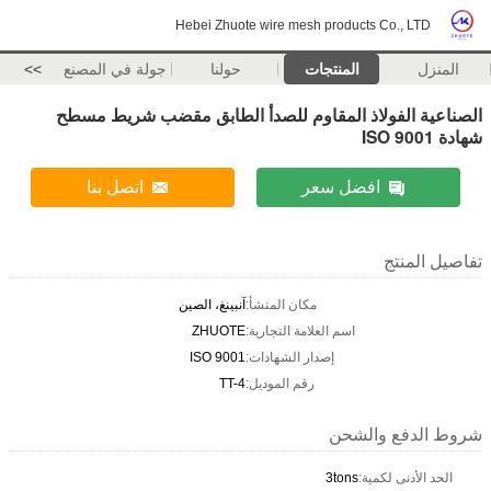
Hebei Zhuote wire mesh products Co., LTD
المنزل
المنتجات
حولنا
جولة في المصنع
>>
الصناعية الفولاذ المقاوم للصدأ الطابق مقضب شريط مسطح
شهادة ISO 9001
افضل سعر
اتصل بنا
تفاصيل المنتج
مكان المنشأ:
آنبينغ، الصين
اسم العلامة التجارية:
ZHUOTE
إصدار الشهادات:
ISO 9001
رقم الموديل:
TT-4
شروط الدفع والشحن
الحد الأدنى لكمية:
3tons