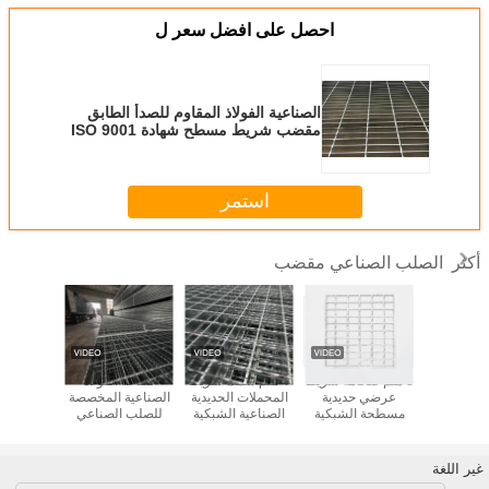
احصل على افضل سعر ل
الصناعية الفولاذ المقاوم للصدأ الطابق
مقضب شريط مسطح شهادة ISO 9001
استمر
الصلب الصناعي مقضب
أكثر
كية مصفحة
3 ملم ضخامة شريط
4 ملم سمك شريط
صناعة الفولاذ
شبكة فولاذ
المقاومة
عرضي حديدية
المحملات الحديدية
الصناعية المخصصة
للصدأ وفقً
 مع فتحات
مسطحة الشبكية
الصناعية الشبكية
للصلب الصناعي
13912
دة للحماية
الحل النهائي للبناء
لتطبيقات قياسية
الصلب الصلب
للمعالجة
راعية
الحديث
ومتخصصة
الصلب الصلب
والمشاريع
الصلب الصلب
خصي
غير اللغة
الصلب الصلب