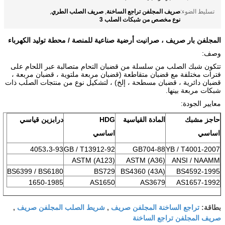
صريف المجلفن تراجع الساخنة
صريف الصلب الطري
تسليط الضوء:
,
,
نوع مخصص من شبكات الصلب 3
المجلفن بار صريف ، صرانيت أرضية صناعية للمنصة / محطة توليد الكهرباء
وصف:
تتكون شبك الصلب من سلسلة من قضبان التحام متصالبة عبر اللحام على
فترات مختلفة مع قضبان متقاطعة (قضبان مربعة ملتوية ، قضبان مربعة ،
قضبان دائرية ، قضبان مسطحة ، إلخ) ، لتشكيل نوع من منتجات الصلب ذات
شبكات مربعة بينها.
معايير الجودة:
حاجز مشبك
المادة القياسية
HDG
درابزين قياسي
اساسي
اساسي
4053،3-93
GB / T13912-92
GB704-88
YB / T4001-2007
ASTM (A123)
ASTM (A36)
ANSI / NAAMM
BS6399 / BS6180
BS729
BS4360 (43A)
BS4592-1995
1650-1985
AS1650
AS3679
AS1657-1992
تراجع الساخنة المجلفن صريف
شريط الصلب المجلفن صريف
بطاقة:
,
,
صريف المجلفن تراجع الساخنة